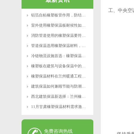
工、中央空
铝箔自粘橡塑板管作用，防结露防潮施工优势详解！
室外使用橡塑保温板耐候性如何？会不会老化？
消防管道使用的橡塑保温要符合哪些工程标准？
管道保温选用橡塑保温材料，安全又实用！
冷链物流设施首选：橡塑保温材料的防结露性能实测！
橡塑板在建筑与设备保温中的应用及兰州地区使用要点
橡塑保温材料在兰州暖通工程中的应用与选型建议
建筑保温如何兼顾节能与防潮？橡塑板的性能优势与选型
西北建筑保温新选择：兰州橡塑管的技术优势与应用实践
11月甘肃橡塑保温材料需求激增？莱森美原应对冬季供
免费咨询热线