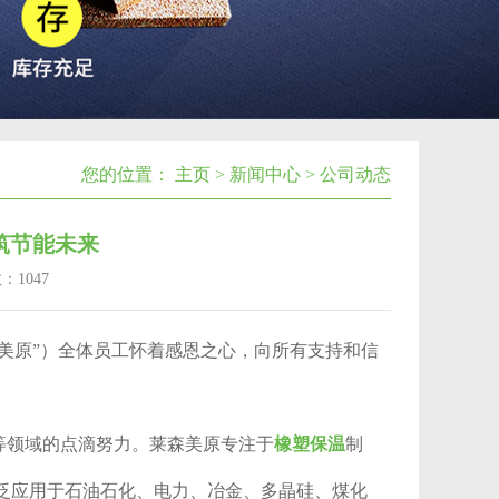
您的位置：
主页
>
新闻中心
>
公司动态
筑节能未来
数：
1047
森美原”）全体员工怀着感恩之心，向所有支持和信
等领域的点滴努力。莱森美原专注于
橡塑保温
制
泛应用于石油石化、电力、冶金、多晶硅、煤化