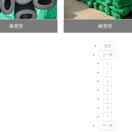
橡塑管
橡塑管
首页
上一页
1
2
3
4
5
6
7
下一页